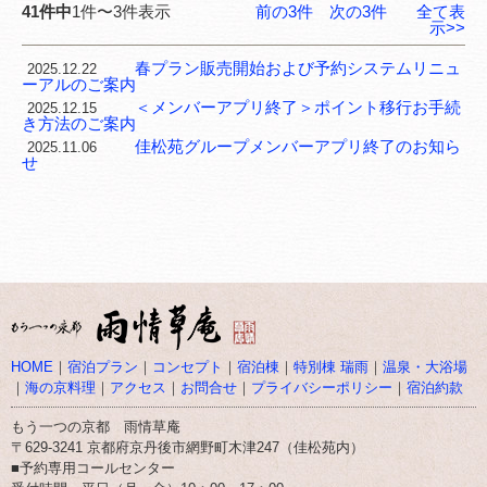
41件中
1件〜3件表示
前の3件
次の3件
全て表
示>>
春プラン販売開始および予約システムリニュ
2025.12.22
ーアルのご案内
＜メンバーアプリ終了＞ポイント移行お手続
2025.12.15
き方法のご案内
佳松苑グループメンバーアプリ終了のお知ら
2025.11.06
せ
HOME
｜
宿泊プラン
｜
コンセプト
｜
宿泊棟
｜
特別棟 瑞雨
｜
温泉・大浴場
｜
海の京料理
｜
アクセス
｜
お問合せ
｜
プライバシーポリシー
｜
宿泊約款
もう一つの京都 雨情草庵
〒629-3241 京都府京丹後市網野町木津247（佳松苑内）
■予約専用コールセンター