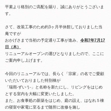
平素より格別のご高配を賜り、誠にありがとうございま
す。
さて、改装工事のため約3ヶ月半休館しておりました当
庵ですが
おかげさまで当初の予定通り工事が進み、
令和7年7月17
日（木）
リニューアルオープンの運びとなりましたので、ここに
ご案内申し上げます。
今回のリニューアルでは、長らく「宗家」の名でご愛顧
いただいておりました特別棟が
「瑞雨-ずいう-」と名称を新たにし、リビングをはじめ
とする室内を大幅に変更いたしました。
また、お食事処の新築をはじめ、庭の設え、はなれ５棟
の寝室や家電に至るまで随所に改修を施し