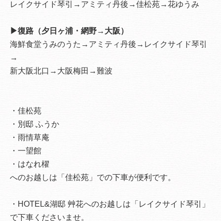
レイクサイド琴引→アミティ丹後→佳松苑→花ゆうみ
▶復路（夕日ヶ浦・網野→大阪）
海鮮食堂うみのうた→アミティ丹後→レイクサイド琴引
→
新大阪北口→大阪梅田→難波
・佳松苑
・別邸 ふうか
・雨情草庵
・一望館
・はなれ櫂
へのお越しは「佳松苑」での下車が便利です。
・HOTEL&湖邸 艸花へのお越しは「レイクサイド琴引」
で下車くださいませ。