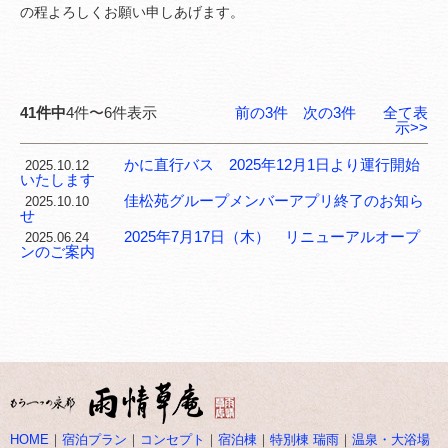
の程よろしくお願い申しあげます。
41件中
4件〜6件表示
前の3件
次の3件
全て表
示>>
かに直行バス 2025年12月1日より運行開始
2025.10.12
いたします
佳松苑グループメンバーアプリ終了のお知ら
2025.10.10
せ
2025年7月17日（木） リニューアルオープ
2025.06.24
ンのご案内
HOME
｜
宿泊プラン
｜
コンセプト
｜
宿泊棟
｜
特別棟 瑞雨
｜
温泉・大浴場