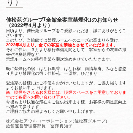
り）
佳松苑グループ｢全館全客室禁煙化｣のお知らせ
（2022年4月より）
日頃より、佳松苑グループをご愛顧いただき、誠にありがとうご
ざいます。
このたび、当旅館では禁煙ルームへのニーズの高まりを受け、
2022年4月より、全ての客室を禁煙とさせていただきます。
それに伴い、３月より移行準備期間として、客室からの灰皿の撤
去や消臭処理など、
禁煙ルームへの移行作業を順次進めさせていただきます。
既に禁煙化の宿：はなれ風香、はなれ櫂、雨情草庵、みなと悠悠
４月より禁煙化の宿：佳松苑、一望館、ひだまり
愛煙家の皆様にはご不便をおかけいたしますが、ご協力賜ります
ようお願い申し上げます。
尚、喫煙をされるお客様には、喫煙スペースをご用意しておりま
すので各宿へお問い合わせ下さい。
今後もより快適な滞在をご提供出来ます様、お客様の満足度向上
へ努めて参ります。
ご理解ご協力の程よろしくお願い申し上げます。
株式会社アウルコーポレーション(佳松苑グループ)
旅館運営管理部部長 冨澤真知子