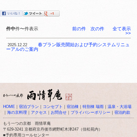
件中
件〜件表示
前の件
次の件
全て表示
>>
春プラン販売開始および予約システムリニュ
2025.12.22
ーアルのご案内
HOME
｜
宿泊プラン
｜
コンセプト
｜
宿泊棟
｜
特別棟 瑞雨
｜
温泉・大浴場
｜
海の京料理
｜
アクセス
｜
お問合せ
｜
プライバシーポリシー
｜
宿泊約款
もう一つの京都 雨情草庵
〒629-3241 京都府京丹後市網野町木津247（佳松苑内）
■予約専用コールセンター